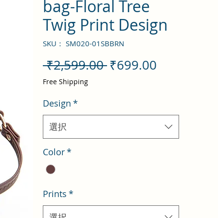
bag-Floral Tree
Twig Print Design
SKU： SM020-01SBBRN
通
セ
 ₹2,599.00 
₹699.00
常
ー
Free Shipping
価
ル
Design
*
格
価
格
選択
Color
*
Prints
*
選択