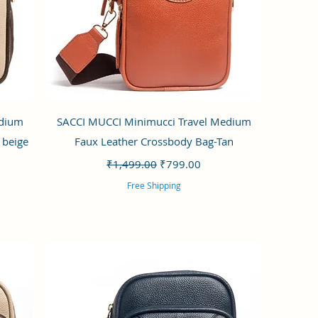
クイックビュー
edium
SACCI MUCCI Minimucci Travel Medium
 beige
Faux Leather Crossbody Bag-Tan
通常価格
セール価格
₹1,499.00
₹799.00
Free Shipping