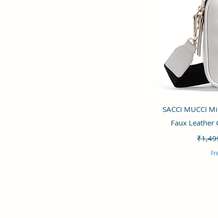
Tie Dye Print
Cute Polka
Damask
Graffiti
Houndstooth
Ikat
Irregular Stripes Tie Dye
Lily
Magnolia
Marigold
Orchid
クイ
SACCI MUCCI Mi
Shibori Style
Faux Leather
Sunflower
通常
Toile
₹1,49
Tulip
Fr
Twin Tree
Wave Botanical
Wild