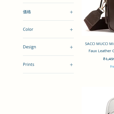
価格
₹499
₹799
Color
クイ
SACCI MUCCI Mi
Design
Faux Leather
Abstract/Art
通常
₹1,49
Animal
Prints
Fr
Aquatic Mushrooms
Camouflage
African Leopard
EthnicTraditional
Allamanda
Exotic Jungle
Alligator skin
Floral
Bamboo Tie Dye
Geometrical
Botanical
Miscellaneous
Camouflage
Solid Color
Cute Monk