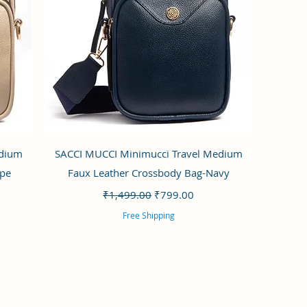
クイックビュー
edium
SACCI MUCCI Minimucci Travel Medium
upe
Faux Leather Crossbody Bag-Navy
通常価格
セール価格
₹1,499.00
₹799.00
Free Shipping