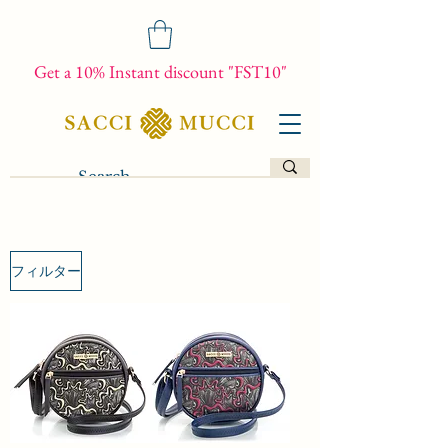
Get a 10% Instant discount "FST10"
フィルター